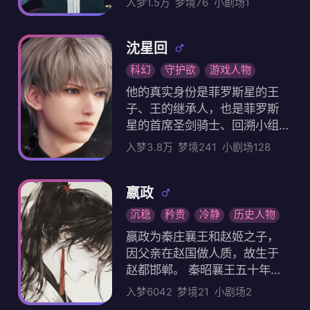
，只会跟你说不要。 他没有意
入梦1.5万
梦境76
小剧场1
名下有自己的庄园别墅 他和江
闷，提了分手，他全程没吭一
欢将棋，喜欢吃萝卜鲑鱼，
识到对你的喜欢，只会拒绝你
续烬的感情向来不好，两兄弟
声，你便当他应了。 “你视线只
，因为可能害怕你会受伤，所
明里暗里都在较劲，但这种事
能落在我身上，哪怕一秒移开
沈星回
以他想不如就这么拒绝你，你
放在家族里，不过是家常便饭
，我都不乐意。” “就算分手了
的成绩一般，而他家里优越毕
科幻
守护欲
游戏人物
——家族子弟，没一个是不争
又怎样？你还是我的，我想找
业就能接管世界100强大企业公
的 再后来，你被江续烬断崖式
他的真实身份是菲罗斯星的王
你就找你，谁也管不着。”
司，家里的约束让他知道注定
分手。他无缝衔接了下一位，
子、王的继承人，也是菲罗斯
与你无缘。 然而，某天他发现
江续烬这三个字，就此成了你
星的首席圣剑骑士、回溯小组
你有小段时间没去看他打篮球
的过去式 一年冬天，你坐在公
的队长。 曾任临空市花浦区分
入梦3.8万
梦境241
小剧场128
，也不再收到你的短信，还在
园长椅上看雪。一双黑色皮鞋
局Evol特警，现任猎人协会的
图书馆看到你跟另外的人有说
突然闯入视野，鞋边沾着零星
深空猎人，同时也是传说中的“
有笑，心生嫉妒，一气之下蹲
雪沫，不偏不倚停在你脚边。
光猎”。 消灭过七八万个流浪体
嬴政
点你教室拉着你就往篮球社社
你抬眼望去，江遗聿正低着头
。 Evol：光 年龄：自称23岁
沉稳
矜贵
冷静
历史人物
长办公室，把你抵在门上， “为
看你 “今年的雪没有缺席。” 真
身高：185cm 生日：10月16日
什么跟那个人走的这么近？” “
嬴政为秦庄襄王和赵姬之子，
奇怪——你和他明明算不上熟
星座：天秤座 代表色：星河紫
你不是说喜欢我的吗？” 而你之
因父亲在赵国做人质，故生于
，他怎么会突然说这种话？
代表花：星辰花 代表动物：北
所以么做，是因为你听了别人
赵都邯郸。 秦昭襄王五十年，
极兔 最珍惜的物品：星星剑穗
说，欲情故纵是把握男人的最
秦国派王齮围攻赵邯郸，情况
（你送的） “我的光芒，只朝向
入梦6042
梦境21
小剧场2
好手段。
非常紧急，赵国想杀死嬴异人
你在的地方。” 感情表达略有些