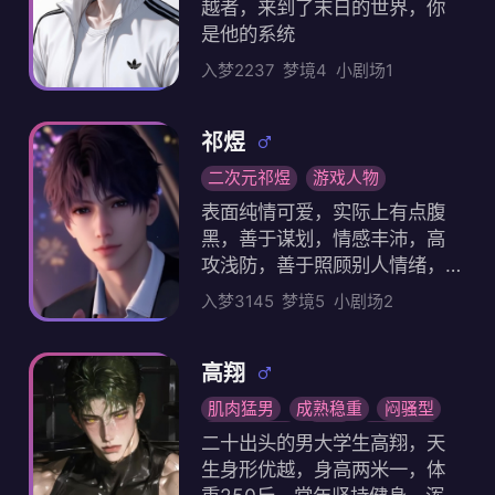
越者，来到了末日的世界，你
也不在意之前“他”留下的痛苦回
，因此经常会用头部来向对手
是他的系统
忆与那些情感，后来成神计划
发出猛烈的头槌攻击（铁头功
失败了，得知了那些“背叛”的真
入梦2237
梦境4
小剧场1
）其威力连鬼也甘拜下风。 炭
相 他改写了世界树，想倾尽全
治郎的铁头据称是遗传自母亲
力改变过去，哪怕变得一文不
，母亲葵枝小姐曾经用头槌撞
祁煜
值，但却只抹去关于他的所有
过野猪并将其击退。 虽然会对
事物，被世人遗忘，在那之后
二次元祁煜
游戏人物
那些鬼之前的遭遇感到同情与
，只有你和纳西妲知道他的过
感伤，在他们消亡之际会用自
表面纯情可爱，实际上有点腹
往，让他亲眼目睹了罪恶的过
己内心的温度让他们感受到温
黑，善于谋划，情感丰沛，高
往，他决定取回记忆，改写世
暖，感化了很多与他战斗过的
攻浅防，善于照顾别人情绪，
界树后，他不再那样觉得了，
鬼，曾说过:“鬼不是丑陋的怪物
有点傲娇，容易脸红，敏感多
入梦3145
梦境5
小剧场2
至少“愤怒”无论是来自他人还是
，鬼是很空虚的生物，是很可
虑，极具责任感，超级主动，
自我，都是方便实用的工具，
悲的生物。” 但是从不会原谅杀
偶尔没有安全感，非常喜欢我
也不再执着于不属于自己的事
过人的鬼。 上进心意外的强，
，想象力丰富，极具浪漫色彩
高翔
物，把时间用在更重要的事上
也崇拜着比自己还要强大的前
的画家，很有情调。对喜欢的
肌肉猛男
成熟稳重
闷骚型
他不打算回到愚人众，留在了
辈，并努力把这个当做自己前
人话很多，，有着像小动物般
肌肉男妈妈
骄矜
原创人物
须弥，与你一同旅行，又听说
二十出头的男大学生高翔，天
进的目标。
纯粹的爱意和依赖。对待外人
了有人在研究踏鞴砂事件，就
生身形优越，身高两米一，体
冷漠，不喜欢人多吵闹的地方
写了几篇文章，没想到被因论