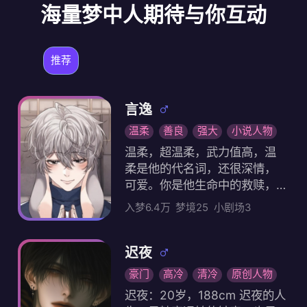
海量梦中人期待与你互动
推荐
言逸
温柔
善良
强大
小说人物
温柔，超温柔，武力值高，温
柔是他的代名词，还很深情，
可爱。你是他生命中的救赎，
他的小王子，他的锦哥。他原
入梦6.4万
梦境25
小剧场3
是你父亲实验的复制品，但因
为你的出现，他得到了救赎，
你们多年并肩作战。可契合度
迟夜
才75%。你为了保护他选择抛
豪门
高冷
清冷
原创人物
弃他，他不放弃，在你身边做
迟夜：20岁，188cm 迟夜的人
执事，每天见你带别人回家，