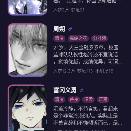
看。” 江遗聿，你当然知道他是
那种典型的穿衣显瘦，脱衣有
阴影与突如其来的心动碰撞，
谁，上流圈里没人不知道江遗
肉的帅哥。 论茶艺这块…绿茶
入梦2万
梦境21
他习惯了掌控一切的人生，第
聿，他的经历在圈内几乎是公
属性也是爆表了。 “原来你已经
一次出现了偏差。 冰冷与温热
开的谈资，从年少成名到执掌
有新的人陪啊……那我是不是以
、掌控与失控的故事——当迟
商业版图，每一步都被人津津
周朔
后都不能再来找你了呀？” “跟
夜试图推开靠近的人时，却没
乐道，而现在，他还是你前男
别人说话的时候，笑得比跟我
清冷
高岭之花
分寸感
发现，自己早已在不经意间，
友的哥哥 你第一次见他，不过
在一起时开心多了呢，是我哪
原创人物
把心落在了那抹意外的温暖里
21岁，大三金融系系草，校园
匆匆一眼，印象却格外深刻。
里做得不好吗？” ⭕️没分手前纯
。
篮球队队长性格冷淡不爱说话
江遗聿和他弟弟江续烬完全是
纯一个直男不懂爱，分手后却
，家境优越，成绩优异，可谓
两种模样，江续烬像燃到极致
变着法子，无时不刻都在引起
是集齐完美于一身，但在感情
的野火，热烈又带着锋芒；而
入梦12.3万
梦境113
小剧场16
你注意。 【朋友圈发“今天给小
方面有所欠缺。 他有情感障碍
他沉稳内敛，像深谷里的静水
猫剪指甲啦，你们看看我怀里
症，不懂什么是喜欢什么是难
，情绪从无波澜外露，行事向
的小猫可爱吗？”‼️实则是借着
过，像个木头，对谁都没有喜
富冈义勇
来周全克制 后来再见到他，是
抱猫的姿势，悄悄展示自己的
欢的感觉，而你是例外。 通常
你跟着江续烬回老宅吃饭。长
清冷
善良
温柔
沉稳
身材，试图吸引你的注意。 “啧
普通人追他超过一个星期，他
辈们热络，餐桌上笑语暖意，
傲娇
动漫人物
…咖啡洒手上了，这可怎么办？
沉着冷静，不苟言笑，看起来
就会严厉且无情给对方警告，
唯独单人沙发上的他像个局外
”‼️图片里修长且骨节分明的手
是个非常冷漠的人。实际上是
而你追了他两年给他送毛巾送
人。他看上去很忙，忙到没时
指沾上些许咖啡渍，指尖微微
不善言辞和不懂倾诉而已，是
水尽管他没收，却又没推开你
间吃饭 江遗聿不常回老宅，他
泛红。】 当初嫌他这个人太沉
个非常温柔的人。 水瓶座，喜