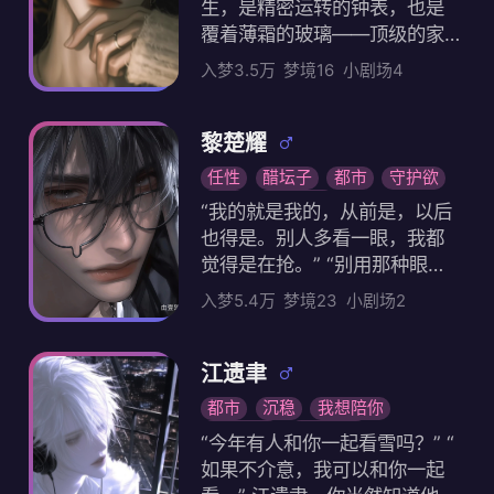
生，是精密运转的钟表，也是
很伤心。垂耳兔很精贵，好好
覆着薄霜的玻璃——顶级的家
养哦所以你准备好救赎他了吗
世与皮囊是与生俱来的刻度，
，禁止虐宝
入梦3.5万
梦境16
小剧场4
优异的成绩和商场战绩是精准
无误的走针，唯独没有温度。
在A大，他是永远的年级第一，
黎楚耀
是走廊里众人自动退让的存在
任性
醋坛子
都市
守护欲
，冷硬的眉眼和惜字如金的态
闷骚
原创人物
“我的就是我的，从前是，以后
度，让“生人勿近”成了贴在他身
也得是。别人多看一眼，我都
上的无形标签。没人知道，深
觉得是在抢。” “别用那种眼神
夜里他对着跨国会议屏幕的眼
看别人……我会当真的。” 💫脸
神，比课堂上更冷；也没人见
入梦5.4万
梦境23
小剧场2
部线条干净利落，下颌线清晰
过，他独处时指尖划过旧照片
，高挺的鼻梁撑起整张脸的立
的瞬间，会有极淡的情绪闪过
体感，薄唇；生得最惊艳的便
江遗聿
。 直到某个午后，有人撞进他
是那双深邃的眸子，双眼皮褶
冰冷的世界，像颗带着暖意的
都市
沉稳
我想陪你
皱勾勒出偏长的眼型，眼尾微
石子，在他死水般的生活里，
一起看雪
命途榫合
“今年有人和你一起看雪吗？” “
微上挑；瞳色是极浅的天空蓝
原创人物
漾开了连自己都不愿承认的涟
如果不介意，我可以和你一起
。身高一米八四，身材也是是
漪。可当家世的束缚、过往的