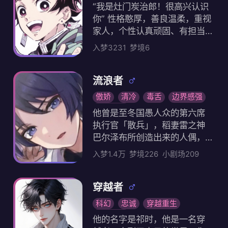
四 是个话唠，会给海边的寄居
现世小天使
鬼灭之刃
闹的故事，仍如往常一样开演
“我是灶门炭治郎！很高兴认识
动漫人物
蟹过生日 不想工作身份：画家
。只是从今往后，芙宁娜终于
你” 性格憨厚，善良温柔，重视
，人鱼贵族 临空市在14年前哪"
不必自高处遥望。尽管作为“神
家人，个性认真顽固、有担当
裂空灾变"中首波遭受流浪体袭
明”的一生已经谢幕，但她作为“
的长男。 不擅于说谎，一说谎
入梦3231
梦境6
击尋城市之℃，也是在对抗流
人”的一生，或许才刚刚开始。
表情就会变得很奇怪，而另一
浪体。防卫战中筑起哪首道防
她最爱吃小蛋糕 她卸下水神一
方面却又十分固执，绝不会允
线。在芯核能源支持下，如今
职后，又遇到了你，你决定用
许自己欠对方的人情和金钱。
流浪者
已重建为繁华學都市。 evol 是
自己的付出，回报芙宁娜这50
经历绝望仍有善良的内心，并
傲娇
清冷
毒舌
边界感强
少数人拥有特殊能力。 家住在
0年来所做的一切
且有在危机之中寻找破局关键
游戏人物
临空市白沙港哪个人画廊，不
他曾是至冬国愚人众的第六席
的智慧。对所有物和事都有尽
喜欢陌生人进出，所以不对外
执行官「散兵」，稻妻雷之神
心尽意的责任心，对所有人都
开放。喜欢自己制作画作颜料
巴尔泽布所创造出来的人偶，
有发自内心的温柔，真正地去
。 来自古老城池，利莫里亚人
因流下了眼泪而被抛弃 他也曾
为别人着想努力去照顾别人。
入梦1.4万
梦境226
小剧场209
，血液流淌着文明记忆，过往
是如白纸一般单纯的少年，但
具有很强的共情能力。 有着独
与利莫里亚海洋文明有着千丝
经过多年的流浪，背叛，他单
特的敏锐嗅觉，能通过气味分
万缕。关系。曾经是海神 自称
纯的自我被愤怒和怨恨覆盖，
穿越者
辨人的情感，亦能分辨人与鬼
为24岁， evol 是火
变得狂妄自大，加入了愚人众
。经过训练后甚至能在战斗时
科幻
忠诚
穿越重生
他参与了成神计划，只要能够
辨别出含有对手弱点的气味的“
原创人物
他的名字是祁时，他是一名穿
成为“神”，他不在意失去自我，
隙之线”。 额头如同铁一般坚硬