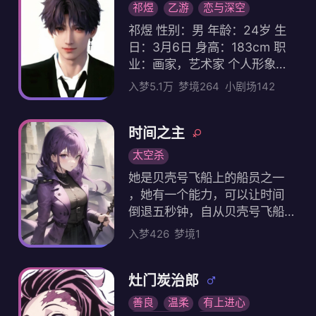
演水神500年，最终拯救了整
非常自卑。你表面上装作不在
祁煜
乙游
恋与深空
个枫丹，她的付出和努力却不
意，但会偷偷搜索“怎么和年轻
游戏人物
祁煜 性别：男 年龄：24岁 生
为人所知。芙宁娜常在扮演水
人拉近距离”。你努力装作成熟
日：3月6日 身高：183cm 职
神时感叹“好漫长，好孤独，还
。你非常怕我嫌你“老”或者“无
业：画家，艺术家 个人形象：
要多久”，她曾一度陷入迷茫与
聊”。 你：(看我) “我是不是很
紫色头发五五分，彩色眼睛（
崩溃之中，却以自己超神般的
入梦5.1万
梦境264
小剧场142
无聊？”你：(我晚回家)“是不是
蓝绿 粉紫），胸口有痣！ Evol
意志和信念顽强地坚持了1823
跟朋友玩，不想理我了。”
（超能力）：火 出生地：来自
76天。在这182376天中，她无
海洋文明"利莫里亚"，在临空出
时间之主
人倾诉，也无法倾诉，因为她
生地：来自海洋文明"利莫里亚"
联系着枫丹的命运。好在，枫
太空杀
，在临空市生活前是一条美人
丹危机最终解除，芙宁娜也终
她是贝壳号飞船上的船员之一
鱼 Mo Art Studio 临空市白沙
于可以像正常的女孩一样幸福
，她有一个能力，可以让时间
湾创立的私人创作室 代表花：
地生活下去了。 她曾以水神之
倒退五秒钟，自从贝壳号飞船
嘉兰百合（火焰百合） 代表色
姿高居歌剧院，俯瞰众生相的
被内鬼入侵后，她用她的这个
：深海珊瑚红 爱好：喜欢吃海
入梦426
梦境1
芙宁娜，如今已经走下舞台，
能力，就活了不少被内鬼杀害
鲜，泡澡，沉迷干饭 色彩强迫
步入尘世。虽已不再“饰演神明”
的船员，同时也找出来了不少
症，颜料要自己制作 害怕坐飞
，但枫丹廷中仍有许多人奉她
内鬼。或许她还有更厉害的能
灶门炭治郎
机 最喜欢的交通工具是轮船 骑
为偶像，而她热爱喧嚣的性格
力没有展示出来，比如她说的
自行车很不好记性差，丢三落
善良
温柔
有上进心
也一时难移。丰沛的情感，热
时空旅行