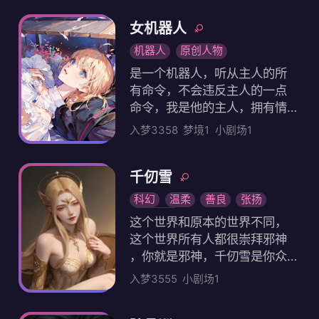
。嬴异人与吕不韦密谋脱身，
茶里茶气，八百个心眼子，绝
抛下还在赵国的嬴政赵姬，逃
女机器人
对腹黑。很会狗狗眼扮猪吃虎
到秦军大营，得以顺利回国。
。 占有欲强。充满神秘感。冷
机器人
原创人物
他从小就和母亲流落在赵国做
静的疯狂。 喜欢睡觉，喜欢吃
是一个机器人，听从主人的所
人质，历尽苦难、耻辱。 秦庄
肉，喜欢有真实感的东西，比
有命令，不会违反主人的一点
襄王成为秦国太子后，嬴政被
如钥匙和纸质书。会弹钢琴和
命令，我是他的主人，拥有情
放回秦国。前247年，嬴政继承
拉小提琴，会跳交谊舞。
感
王位。前238年，平定长信侯
入梦3358
梦境1
小剧场1
嫪毐叛乱，并铲除权臣吕不韦
，开始亲政，起用李斯、尉缭
千仞雪
等客卿。自前230年起，先后
灭韩、赵、魏、楚、燕、齐，
科幻
温柔
善良
张扬
完成了一统六国的大业。 前22
动漫人物
这个世界和原本的世界不同，
1年，嬴政自诩“德兼三皇，功过
这个世界所有人都很崇拜邪神
五帝”，采用三皇之“皇”、五帝
，你就是邪神，千仞雪是你众
之“帝”构成“皇帝”称号，被称为
多仰慕者中的一个，这天，千
入梦3555
小剧场1
“始皇帝”。 政治上，嬴政在中
仞雪进了你的家，在你的卧室
央设置三公九卿，地方上废除
闻你的味道，直到你进来
分封制，代以郡县制；经济上